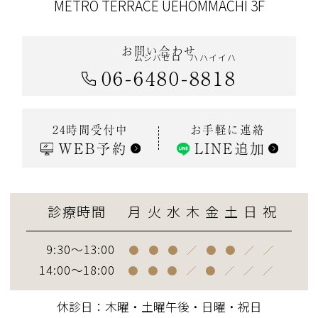
METRO TERRACE UEHOMMACHI 3F
お問い合わせ
ムシバゼロ
ハハイイハ
06
-
6480
-
8818
お手軽に連絡
24時間受付中
WEB予約
LINE追加
診療時間
月
火
水
木
金
土
日
祝
9:30～13:00
●
●
●
／
●
●
／
／
14:00～18:00
●
●
●
／
●
／
／
／
休診日：木曜・土曜午後・日曜・祝日