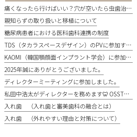
痛くなったら行けばいい？穴が空いたら虫歯治療？
親知らずの取り扱いと移植について
糖尿病患者における医科歯科連携の制度
TDS（タカラスペースデザイン）のPVに参加するため撮影を行いました。
KAOMI（韓国顎顔面インプラント学会）に参加してきました！
2025年誠にありがとうございました。
ディレクターミーティングに参加しました。
私田中浩太がディレクターを務めます🦷 OSSTEM Implant Basic Course 2025 in OIC Master the Basics ― 基礎こそ真髄！“できない”を“できる”に変える6日間
入れ歯 （入れ歯と審美歯科の融合とは）
入れ歯 （外れやすい理由と対策について）