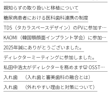
親知らずの取り扱いと移植について
糖尿病患者における医科歯科連携の制度
TDS（タカラスペースデザイン）のPVに参加するため撮影を行いました。
KAOMI（韓国顎顔面インプラント学会）に参加してきました！
2025年誠にありがとうございました。
ディレクターミーティングに参加しました。
私田中浩太がディレクターを務めます🦷 OSSTEM Implant Basic Course 2025 in OIC Master the Basics ― 基礎こそ真髄！“できない”を“できる”に変える6日間
入れ歯 （入れ歯と審美歯科の融合とは）
入れ歯 （外れやすい理由と対策について）