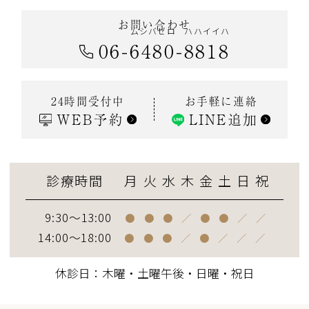
お問い合わせ
ムシバゼロ
ハハイイハ
06
-
6480
-
8818
お手軽に連絡
24時間受付中
WEB予約
LINE追加
診療時間
月
火
水
木
金
土
日
祝
9:30～13:00
●
●
●
／
●
●
／
／
14:00～18:00
●
●
●
／
●
／
／
／
休診日：木曜・土曜午後・日曜・祝日