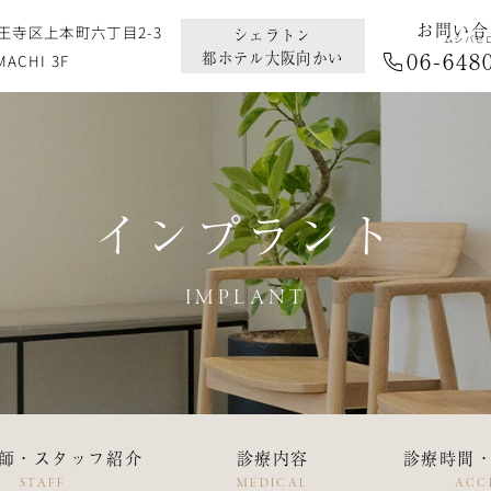
お問い合
天王寺区上本町六丁目2-3
シェラトン
ムシバゼ
06
-
648
都ホテル大阪向かい
ACHI 3F
インプラント
IMPLANT
師・スタッフ紹介
診療内容
診療時間
STAFF
MEDICAL
ACC