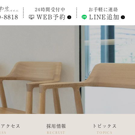
わせ
24時間受付中
お手軽に連絡
ロ
ハハイイハ
WEB予約
LINE追加
0
-
8818
・アクセス
採用情報
トピックス
ESS
RECRUIT
TOPICS