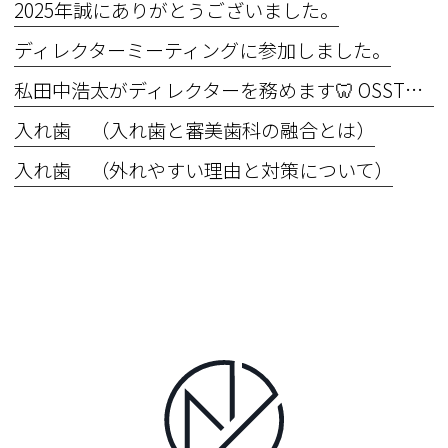
2025年誠にありがとうございました。
ディレクターミーティングに参加しました。
私田中浩太がディレクターを務めます🦷 OSSTEM Implant Basic Course 2025 in OIC Master the Basics ― 基礎こそ真髄！“できない”を“できる”に変える6日間
入れ歯 （入れ歯と審美歯科の融合とは）
入れ歯 （外れやすい理由と対策について）