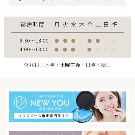
診療時間
月
火
水
木
金
土
日
祝
9:30～13:00
●
●
●
／
●
●
／
／
14:00～18:00
●
●
●
／
●
／
／
／
休診日：木曜・土曜午後・日曜・祝日