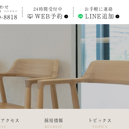
わせ
24時間受付中
お手軽に連絡
ロ
ハハイイハ
WEB予約
LINE追加
0
-
8818
・アクセス
採用情報
トピックス
ESS
RECRUIT
TOPICS