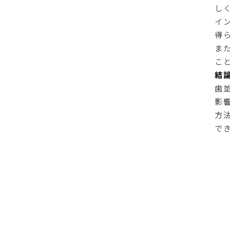
し
イ
得
ま
こ
結
歯
影
方
で