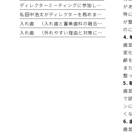
ディレクターミーティングに参加しました。
が
特
私田中浩太がディレクターを務めます🦷 OSSTEM Implant Basic Course 2025 in OIC Master the Basics ― 基礎こそ真髄！“できない”を“できる”に変える6日間
が
入れ歯 （入れ歯と審美歯科の融合とは）
の
入れ歯 （外れやすい理由と対策について）
4.
歯
変
齢
ま
整
5.
歯
で
ン
く
6.
歯