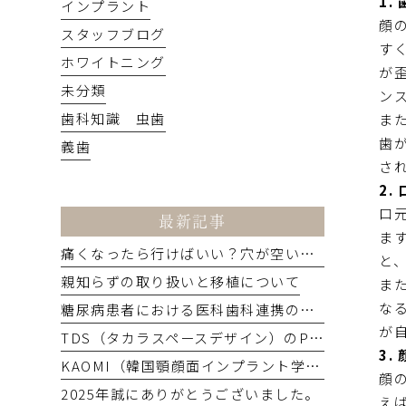
1.
インプラント
顔
スタッフブログ
す
ホワイトニング
が
未分類
ン
歯科知識 虫歯
ま
歯
義歯
さ
2.
口
最新記事
ま
痛くなったら行けばいい？穴が空いたら虫歯治療？
と
親知らずの取り扱いと移植について
ま
な
糖尿病患者における医科歯科連携の制度
が
TDS（タカラスペースデザイン）のPVに参加するため撮影を行いました。
3.
KAOMI（韓国顎顔面インプラント学会）に参加してきました！
顔
2025年誠にありがとうございました。
え