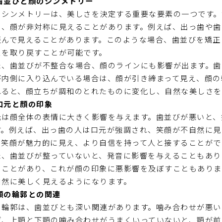
歯並びと顔のシンメトリー
のシンメトリーは、美しさを決定する重要な要素の一つです。
く、顔が非対称に見えることがあります。例えば、出っ歯や歯
歪んで見えることがあります。このような場合、歯並びを矯正
スを取り戻すことが可能です。
た、歯並びが不整合な場合、顔のラインにも影響が出ます。歯
が内側に入り込んでいる場合は、顔が引き締まって見え、顔の
れると、顔立ちが調和のとれたものに変化し、自然な美しさを
口元と顔の印象
元は顔全体の表情に大きく影響を与えます。歯並びが悪いと、
す。例えば、出っ歯の人は口元が強調され、笑顔が不自然に見
、笑顔が魅力的に見え、より自信を持って人と接することがで
た、歯並びが整っていないと、発音に影響を与えることもあり
ることがあり、これが顔の印象に悪影響を及ぼすこともありま
自然に美しく見えるようになります。
顔の輪郭との関連
の輪郭は、歯並びとも深い関連があります。噛み合わせが悪い
ば、上顎と下顎の噛み合わせがうまくいっていないと、顎が前