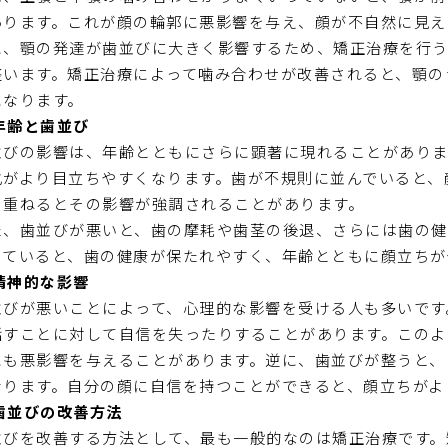
あります。これが顔の輪郭に悪影響を与え、顔が不自然に見え
に、顎の発達が歯並びに大きく影響するため、矯正治療を行
整います。矯正治療によって噛み合わせが改善されると、顎の
になります。
年齢と歯並び
並びの影響は、年齢とともにさらに顕著に現れることがありま
化がより目立ちやすくなります。歯が不規則に並んでいると、
を重ねるとその影響が強調されることがあります。
た、歯並びが悪いと、歯の摩耗や歯茎の後退、さらには歯の健
っていると、歯の健康が保たれやすく、年齢とともに顔立ちが
精神的な影響
並びが悪いことによって、心理的な影響を受ける人も多いです
話すことに対して自信を失ったりすることがあります。このよ
にも悪影響を与えることがあります。逆に、歯並びが整うと、
なります。自分の顔に自信を持つことができると、顔立ちがよ
歯並びの改善方法
並びを改善する方法として、最も一般的なのは矯正治療です。