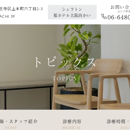
お問い合
天王寺区上本町六丁目2-3
シェラトン
ムシバゼ
都ホテル大阪向かい
06
-
648
ACHI 3F
トピックス
TOPICS
師・スタッフ紹介
診療内容
診療時間
STAFF
MEDICAL
ACC