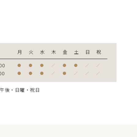
間
月
火
水
木
金
土
日
祝
00
●
●
●
／
●
●
／
／
00
●
●
●
／
●
／
／
／
午後・日曜・祝日