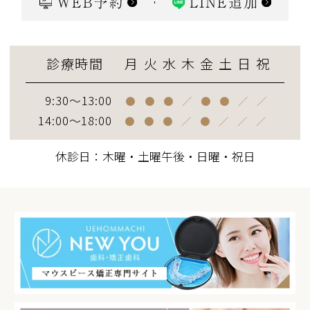
WEB予約
LINE追加
診療時間
月
火
水
木
金
土
日
祝
9:30～13:00
●
●
●
／
●
●
／
／
14:00～18:00
●
●
●
／
●
／
／
／
休診日：木曜・土曜午後・日曜・祝日