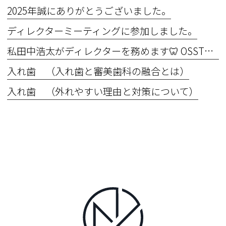
2025年誠にありがとうございました。
ディレクターミーティングに参加しました。
私田中浩太がディレクターを務めます🦷 OSSTEM Implant Basic Course 2025 in OIC Master the Basics ― 基礎こそ真髄！“できない”を“できる”に変える6日間
入れ歯 （入れ歯と審美歯科の融合とは）
入れ歯 （外れやすい理由と対策について）