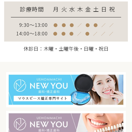
診療時間
月
火
水
木
金
土
日
祝
9:30～13:00
●
●
●
／
●
●
／
／
14:00～18:00
●
●
●
／
●
／
／
／
休診日：木曜・土曜午後・日曜・祝日