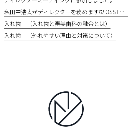
ディレクターミーティングに参加しました。
私田中浩太がディレクターを務めます🦷 OSSTEM Implant Basic Course 2025 in OIC Master the Basics ― 基礎こそ真髄！“できない”を“できる”に変える6日間
入れ歯 （入れ歯と審美歯科の融合とは）
入れ歯 （外れやすい理由と対策について）