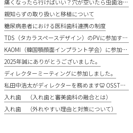
痛くなったら行けばいい？穴が空いたら虫歯治療？
親知らずの取り扱いと移植について
糖尿病患者における医科歯科連携の制度
TDS（タカラスペースデザイン）のPVに参加するため撮影を行いました。
KAOMI（韓国顎顔面インプラント学会）に参加してきました！
2025年誠にありがとうございました。
ディレクターミーティングに参加しました。
私田中浩太がディレクターを務めます🦷 OSSTEM Implant Basic Course 2025 in OIC Master the Basics ― 基礎こそ真髄！“できない”を“できる”に変える6日間
入れ歯 （入れ歯と審美歯科の融合とは）
入れ歯 （外れやすい理由と対策について）