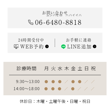
お問い合わせ
ムシバゼロ
ハハイイハ
06
-
6480
-
8818
お手軽に連絡
24時間受付中
WEB予約
LINE追加
診療時間
月
火
水
木
金
土
日
祝
9:30～13:00
●
●
●
／
●
●
／
／
14:00～18:00
●
●
●
／
●
／
／
／
休診日：木曜・土曜午後・日曜・祝日